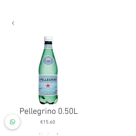
Pellegrino 0.50L
€15.60
價
格
Livraison
*