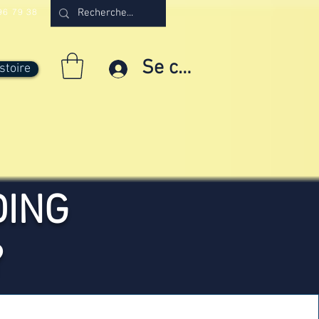
96 79 38
Se connecter
stoire
DING
?