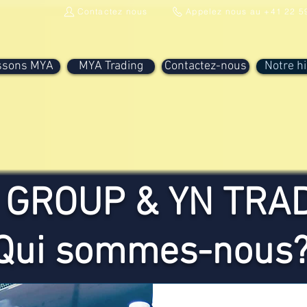
Contactez nous
Appelez nous au +41 22 5
ssons MYA
MYA Trading
Contactez-nous
Notre hi
 GROUP & YN TRA
Qui sommes-nous