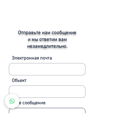
1227 Каруж
www.myagroups.com
Тел:
+41 78 916 28 28
info@myagroups.com
Отправьте нам сообщение
и мы ответим вам
незамедлительно.
Электронная почта
Объект
Твое сообщение