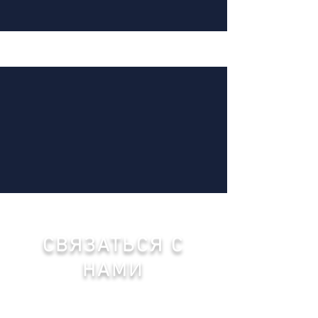
СВЯЗАТЬСЯ С
НАМИ
МЯ-ГРУП
2 Рю де ла Файнсери